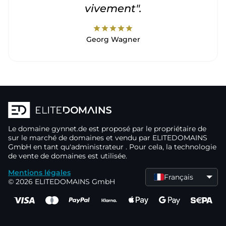
vivement".
star
star
star
star
star
Georg Wagner
Le domaine
gynnet.de
est proposé par le propriétaire de
sur le marché de domaines
et vendu par ELITEDOMAINS
GmbH en tant qu'administrateur
. Pour cela, la technologie
de vente de domaines
est utilisée.
Mentions légales
Français
© 2026 ELITEDOMAINS GmbH