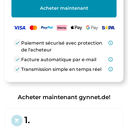
Acheter maintenant
check
Paiement sécurisé avec protection
info_outline
de l'acheteur
check
Facture automatique par e-mail
info_outline
check
Transmission simple en temps réel
info_outline
Acheter maintenant gynnet.de!
1.
shopping_cart